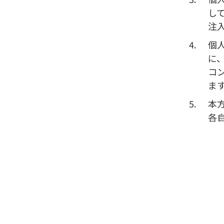
し
注
個
に
コ
ま
本
各