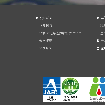
会社紹介
事
社長挨拶
試
いすゞ北海道試験場について
運
会社概要
テ
アクセス
採