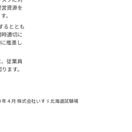
経営資源を
ます。
するととも
適時適切に
的に推進し
に、従業員
図ります。
０年４月 株式会社いすゞ北海道試験場